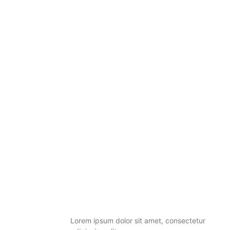
Knowledge is power. Read books
to get smart.
Lorem ipsum dolor sit amet, consectetur