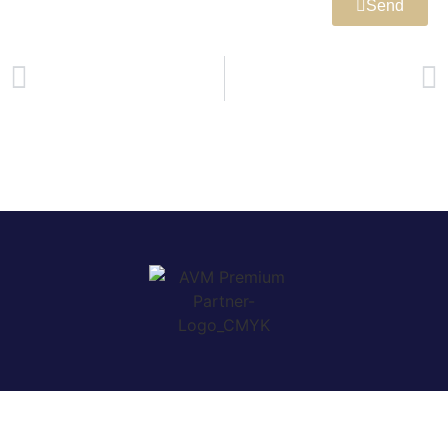
Send
PREVIOUS
NEXT
Working everywhere. Any time. Any place.
Collaboration is vital for a Successful Workplace