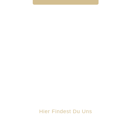
IT-Dienstleistungen für Unternehmen –
persönlich, fair und auf Augenhöhe.
Hier Findest Du Uns
Schmiedestraße 11 25899 Niebüll