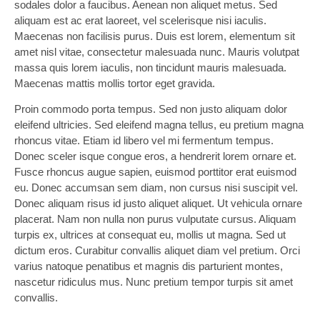
sodales dolor a faucibus. Aenean non aliquet metus. Sed
aliquam est ac erat laoreet, vel scelerisque nisi iaculis.
Maecenas non facilisis purus. Duis est lorem, elementum sit
amet nisl vitae, consectetur malesuada nunc. Mauris volutpat
massa quis lorem iaculis, non tincidunt mauris malesuada.
Maecenas mattis mollis tortor eget gravida.
Proin commodo porta tempus. Sed non justo aliquam dolor
eleifend ultricies. Sed eleifend magna tellus, eu pretium magna
rhoncus vitae. Etiam id libero vel mi fermentum tempus.
Donec sceler isque congue eros, a hendrerit lorem ornare et.
Fusce rhoncus augue sapien, euismod porttitor erat euismod
eu. Donec accumsan sem diam, non cursus nisi suscipit vel.
Donec aliquam risus id justo aliquet aliquet. Ut vehicula ornare
placerat. Nam non nulla non purus vulputate cursus. Aliquam
turpis ex, ultrices at consequat eu, mollis ut magna. Sed ut
dictum eros. Curabitur convallis aliquet diam vel pretium. Orci
varius natoque penatibus et magnis dis parturient montes,
nascetur ridiculus mus. Nunc pretium tempor turpis sit amet
convallis.