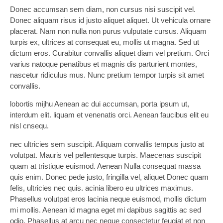
Donec accumsan sem diam, non cursus nisi suscipit vel.
Donec aliquam risus id justo aliquet aliquet. Ut vehicula ornare
placerat. Nam non nulla non purus vulputate cursus. Aliquam
turpis ex, ultrices at consequat eu, mollis ut magna. Sed ut
dictum eros. Curabitur convallis aliquet diam vel pretium. Orci
varius natoque penatibus et magnis dis parturient montes,
nascetur ridiculus mus. Nunc pretium tempor turpis sit amet
convallis.
lobortis mijhu Aenean ac dui accumsan, porta ipsum ut,
interdum elit. liquam et venenatis orci. Aenean faucibus elit eu
nisl cnsequ.
nec ultricies sem suscipit. Aliquam convallis tempus justo at
volutpat. Mauris vel pellentesque turpis. Maecenas suscipit
quam at tristique euismod. Aenean Nulla consequat massa
quis enim. Donec pede justo, fringilla vel, aliquet Donec quam
felis, ultricies nec quis. acinia libero eu ultrices maximus.
Phasellus volutpat eros lacinia neque euismod, mollis dictum
mi mollis. Aenean id magna eget mi dapibus sagittis ac sed
odio. Phasellus at arcu nec neque consectetur feugiat et non