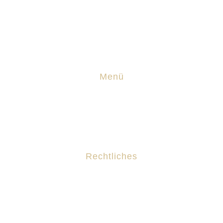
0151 61 60 34 60
Nils@technik-nf.de
Menü
Leistungen
Bewertungen
Rechtliches
Impressum
Datenschutz
Privatsphäre-Einstellungen ändern