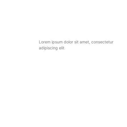
You are important. We are here for
you.
Lorem ipsum dolor sit amet, consectetur
adipiscing elit