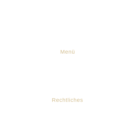
0151 61 60 34 60
Nils@technik-nf.de
Menü
Leistungen
Bewertungen
Rechtliches
Impressum
Datenschutz
Privatsphäre-Einstellungen ändern