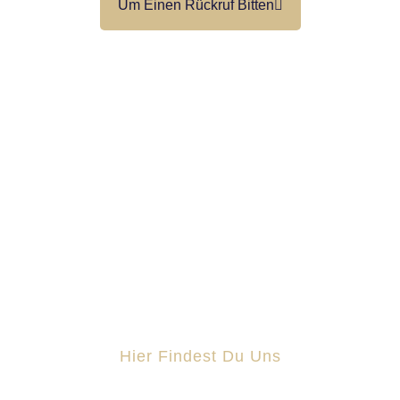
Um Einen Rückruf Bitten
IT-Dienstleistungen für Unternehmen –
persönlich, fair und auf Augenhöhe.
Hier Findest Du Uns
Schmiedestraße 11 25899 Niebüll