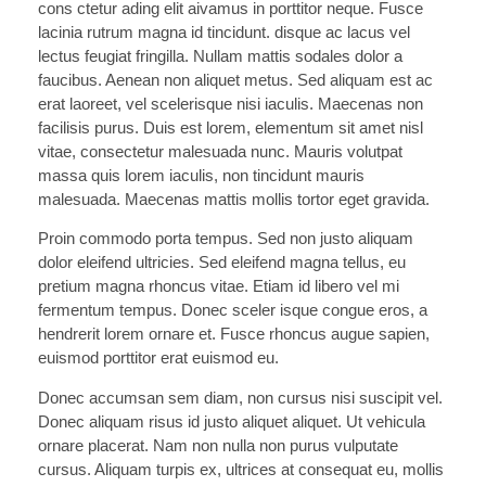
cons ctetur ading elit aivamus in porttitor neque. Fusce
lacinia rutrum magna id tincidunt. disque ac lacus vel
lectus feugiat fringilla. Nullam mattis sodales dolor a
faucibus. Aenean non aliquet metus. Sed aliquam est ac
erat laoreet, vel scelerisque nisi iaculis. Maecenas non
facilisis purus. Duis est lorem, elementum sit amet nisl
vitae, consectetur malesuada nunc. Mauris volutpat
massa quis lorem iaculis, non tincidunt mauris
malesuada. Maecenas mattis mollis tortor eget gravida.
Proin commodo porta tempus. Sed non justo aliquam
dolor eleifend ultricies. Sed eleifend magna tellus, eu
pretium magna rhoncus vitae. Etiam id libero vel mi
fermentum tempus. Donec sceler isque congue eros, a
hendrerit lorem ornare et. Fusce rhoncus augue sapien,
euismod porttitor erat euismod eu.
Donec accumsan sem diam, non cursus nisi suscipit vel.
Donec aliquam risus id justo aliquet aliquet. Ut vehicula
ornare placerat. Nam non nulla non purus vulputate
cursus. Aliquam turpis ex, ultrices at consequat eu, mollis