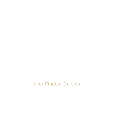
IT-Dienstleistungen für Unternehmen –
persönlich, fair und auf Augenhöhe.
Hier Findest Du Uns
Schmiedestraße 11 25899 Niebüll
0151 61 60 34 60