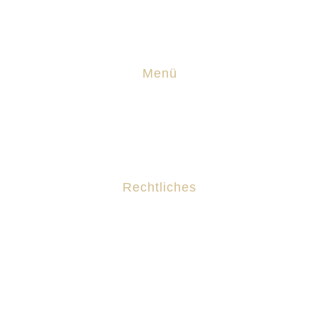
Nils@technik-nf.de
Menü
Leistungen
Bewertungen
Rechtliches
Impressum
Datenschutz
Privatsphäre-Einstellungen ändern