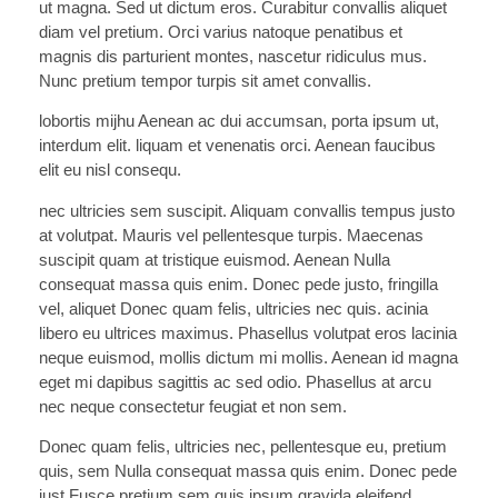
ut magna. Sed ut dictum eros. Curabitur convallis aliquet
diam vel pretium. Orci varius natoque penatibus et
magnis dis parturient montes, nascetur ridiculus mus.
Nunc pretium tempor turpis sit amet convallis.
lobortis mijhu Aenean ac dui accumsan, porta ipsum ut,
interdum elit. liquam et venenatis orci. Aenean faucibus
elit eu nisl consequ.
nec ultricies sem suscipit. Aliquam convallis tempus justo
at volutpat. Mauris vel pellentesque turpis. Maecenas
suscipit quam at tristique euismod. Aenean Nulla
consequat massa quis enim. Donec pede justo, fringilla
vel, aliquet Donec quam felis, ultricies nec quis. acinia
libero eu ultrices maximus. Phasellus volutpat eros lacinia
neque euismod, mollis dictum mi mollis. Aenean id magna
eget mi dapibus sagittis ac sed odio. Phasellus at arcu
nec neque consectetur feugiat et non sem.
Donec quam felis, ultricies nec, pellentesque eu, pretium
quis, sem Nulla consequat massa quis enim. Donec pede
just Fusce pretium sem quis ipsum gravida eleifend.