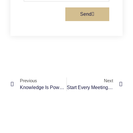
Send
Previous
Next
Knowledge Is Power. Read Books To Get Smart.
Start Every Meeting With A Handshake.