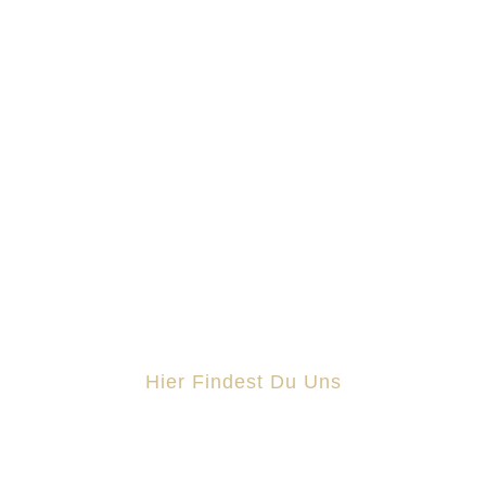
IT-Dienstleistungen für Unternehmen –
persönlich, fair und auf Augenhöhe.
Hier Findest Du Uns
Schmiedestraße 11 25899 Niebüll
0151 61 60 34 60