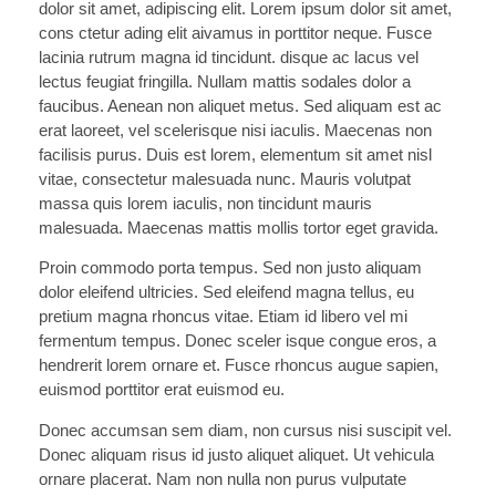
dolor sit amet, adipiscing elit. Lorem ipsum dolor sit amet,
cons ctetur ading elit aivamus in porttitor neque. Fusce
lacinia rutrum magna id tincidunt. disque ac lacus vel
lectus feugiat fringilla. Nullam mattis sodales dolor a
faucibus. Aenean non aliquet metus. Sed aliquam est ac
erat laoreet, vel scelerisque nisi iaculis. Maecenas non
facilisis purus. Duis est lorem, elementum sit amet nisl
vitae, consectetur malesuada nunc. Mauris volutpat
massa quis lorem iaculis, non tincidunt mauris
malesuada. Maecenas mattis mollis tortor eget gravida.
Proin commodo porta tempus. Sed non justo aliquam
dolor eleifend ultricies. Sed eleifend magna tellus, eu
pretium magna rhoncus vitae. Etiam id libero vel mi
fermentum tempus. Donec sceler isque congue eros, a
hendrerit lorem ornare et. Fusce rhoncus augue sapien,
euismod porttitor erat euismod eu.
Donec accumsan sem diam, non cursus nisi suscipit vel.
Donec aliquam risus id justo aliquet aliquet. Ut vehicula
ornare placerat. Nam non nulla non purus vulputate