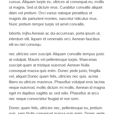
cursus. Aliquam turpis ex, ultrices at consequat eu, mollis
ut magna. Sed ut dictum eros. Curabitur convallis aliquet
diam vel pretium. Orci varius natoque penatibus et
magnis dis parturient montes, nascetur ridiculus mus.
Nunc pretium tempor turpis sit amet convallis.
lobortis mijhu Aenean ac dui accumsan, porta ipsum ut,
interdum elit. liquam et venenatis orci. Aenean faucibus
elit eu nisl consequ.
nec ultricies sem suscipit. Aliquam convallis tempus justo
at volutpat. Mauris vel pellentesque turpis. Maecenas
suscipit quam at tristique euismod. Aenean Nulla
consequat massa quis enim. Donec pede justo, fringilla
vel, aliquet Donec quam felis, ultricies nec quis. acinia
libero eu ultrices maximus. Phasellus volutpat eros lacinia
neque euismod, mollis dictum mi mollis. Aenean id magna
eget mi dapibus sagittis ac sed odio. Phasellus at arcu
nec neque consectetur feugiat et non sem.
Donec quam felis, ultricies nec, pellentesque eu, pretium
quis, sem Nulla consequat massa quis enim. Donec pede