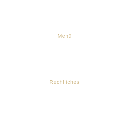
Nils@technik-nf.de
Menü
Leistungen
Bewertungen
Rechtliches
Impressum
Datenschutz
Privatsphäre-Einstellungen ändern