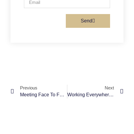
Send
Previous
Next
Meeting Face To Face Is The First Step To Success.
Working Everywhere. Any Time. Any Place.