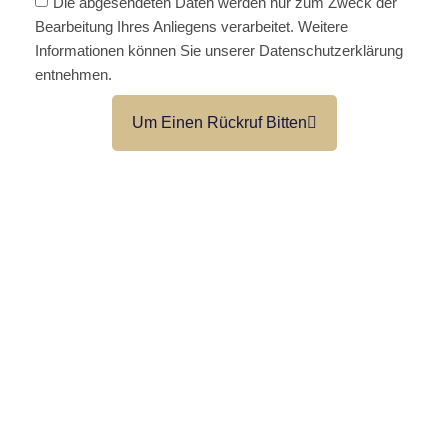
Die abgesendeten Daten werden nur zum Zweck der
Bearbeitung Ihres Anliegens verarbeitet. Weitere
Informationen können Sie unserer Datenschutzerklärung
entnehmen.
Um Einen Rückruf Bitten
IT-Dienstleistungen für Unternehmen –
persönlich, fair und auf Augenhöhe.