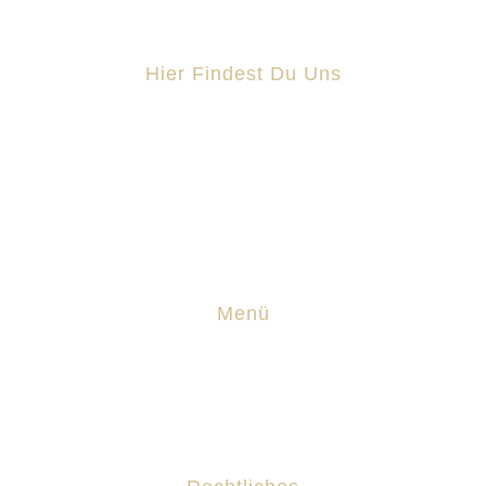
Hier Findest Du Uns
Schmiedestraße 11 25899 Niebüll
0151 61 60 34 60
Nils@technik-nf.de
Menü
Leistungen
Bewertungen